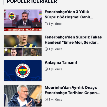
POPÜLER İÇERIKLER
Fenerbahçe’den 3 Yıllık
Sürpriz Sözleşme! Canlı
Yayında Duyuruldu
1 yıl önce
Fenerbahçe’den Sürpriz Takas
Hamlesi! “Emre Mor, Serdar
Aziz ve Levent Mercan
1 yıl önce
Karşılığında…”
Anlaşma Tamam!
1 yıl önce
Mourinho’dan Ayrılık Onayı:
Fenerbahçe Tarihine Geçen
Yıldıza Veda!
1 yıl önce